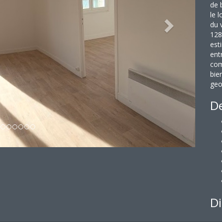
de 
le 
du 
128
est
ent
com
bie
geo
De
Di