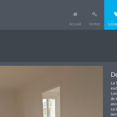
Accueil
Ventes
Loca
De
La 
exc
Lor
de 
asc
Le 
ter