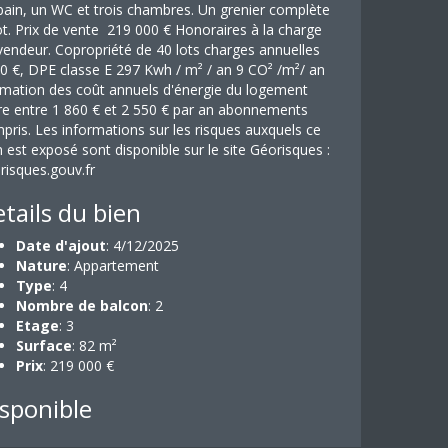
bain, un WC et trois chambres. Un grenier complète
lot. Prix de vente 219 000 € Honoraires à la charge
vendeur. Copropriété de 40 lots charges annuelles
0 €, DPE classe E 297 Kwh / m² / an 9 CO² /m²/ an
imation des coût annuels d'énergie du logement
re entre 1 860 € et 2 550 € par an abonnements
pris. Les informations sur les risques auxquels ce
n est exposé sont disponible sur le site Géorisques :
risques.gouv.fr
tails du bien
Date d'ajout
: 4/12/2025
Nature
: Appartement
Type
: 4
Nombre de balcon
: 2
Etage
: 3
Surface
: 82 m²
Prix
: 219 000 €
sponible