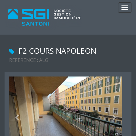
Navig
F2 COURS NAPOLEON
REFERENCE : ALG