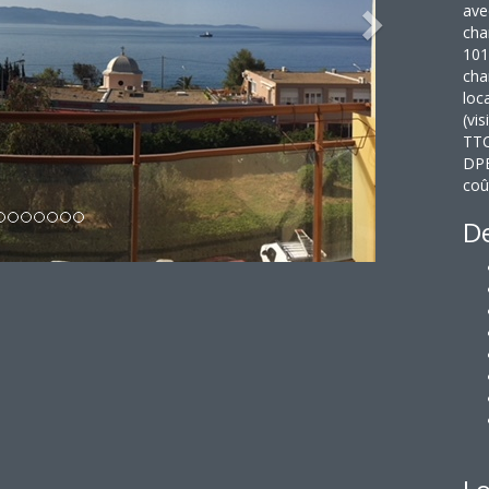
ave
cha
101
cha
loc
(vi
TTC
DPE
coû
De