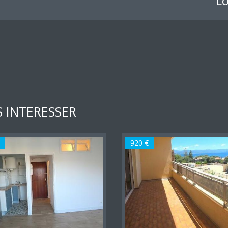
L
 INTERESSER
920 €