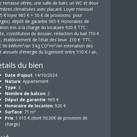
c terrasse vitrée, une salle de bain, un WC et deux
mbres climatisées avec placard. Loyer mensuel
5 € loyer 965 € + 50 € de provisions pour
rges) dépôt de garantie 965 € Honoraires de
ation mis à la charge du locataire 920 € TTC :
site, constitution du dossier, rédaction du bail 710 €
, établissement de l'état des lieux 210 € TTC.
 96 kWh/m²/an 3 kg CO²/m²/an estimation des
t annuels d'énergie du logement entre 510 € / an.
tails du bien
Date d'ajout
: 14/10/2024
Nature
: Appartement
Type
: 3
Nombre de balcon
: 2
Dépot de garantie
: 965 €
Honoraire de location
: 920 €
Surface
: 71 m²
Prix
: 1 015 € (dont 50.00€ de provision de
charge)