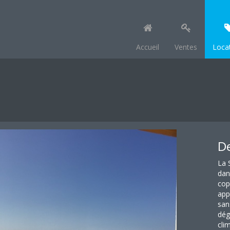
Accueil
Ventes
Loca
De
La 
dan
cop
app
san
dég
cli