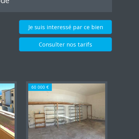
oué
Je suis interessé par ce bien
Consulter nos tarifs
60 000 €