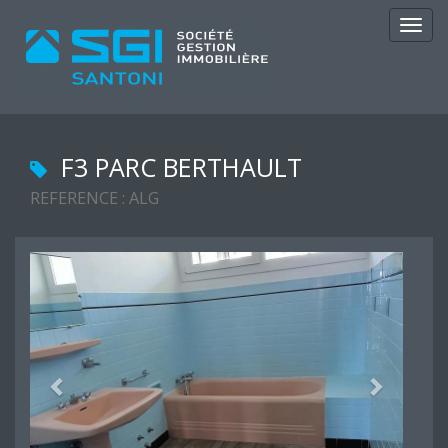
Navig
F3 PARC BERTHAULT
REFERENCE : ALG