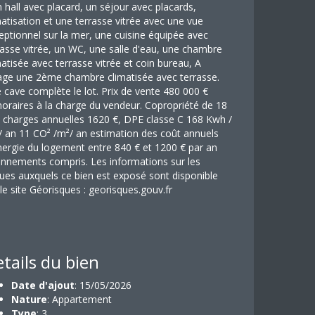
n hall avec placard, un séjour avec placards,
matisation et une terrasse vitrée avec une vue
eptionnel sur la mer, une cuisine équipée avec
rasse vitrée, un WC, une salle d'eau, une chambre
matisée avec terrasse vitrée et coin bureau, A
tage une 2ème chambre climatisée avec terrasse.
 cave complète le lot. Prix de vente 480 000 €
oraires à la charge du vendeur. Copropriété de 18
s charges annuelles 1620 €, DPE classe C 168 Kwh /
/ an 11 CO² /m²/ an estimation des coût annuels
nergie du logement entre 840 € et 1200 € par an
nnements compris. Les informations sur les
ques auxquels ce bien est exposé sont disponible
 le site Géorisques : georisques.gouv.fr
tails du bien
Date d'ajout
: 15/05/2026
Nature
: Appartement
Type
: 3