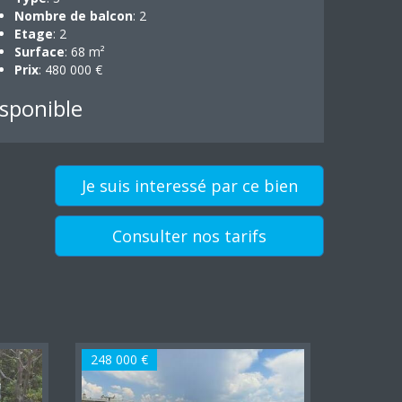
Nombre de balcon
: 2
Etage
: 2
Surface
: 68 m²
Prix
: 480 000 €
sponible
Je suis interessé par ce bien
Consulter nos tarifs
248 000 €