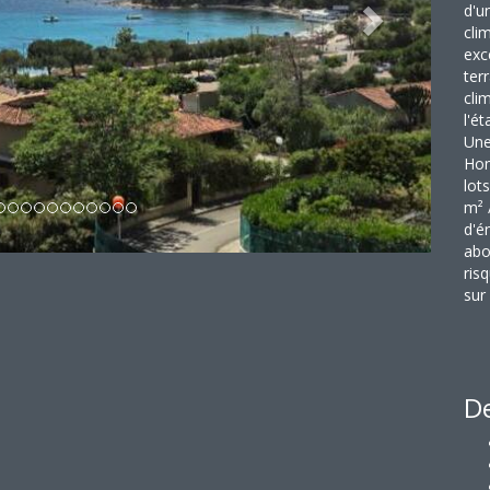
d'u
cli
exc
ter
cli
l'é
Une
Hon
lot
m² 
d'é
abo
ris
sur
De