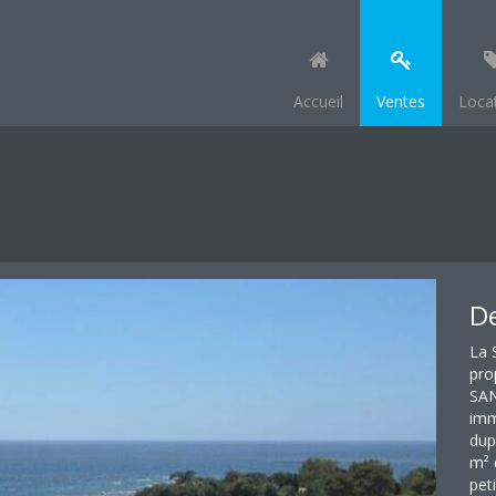
Accueil
Ventes
Loca
De
La 
pro
SAN
imm
dup
m² 
pet