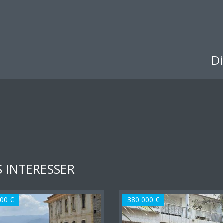
Di
 INTERESSER
00 €
380 000 €