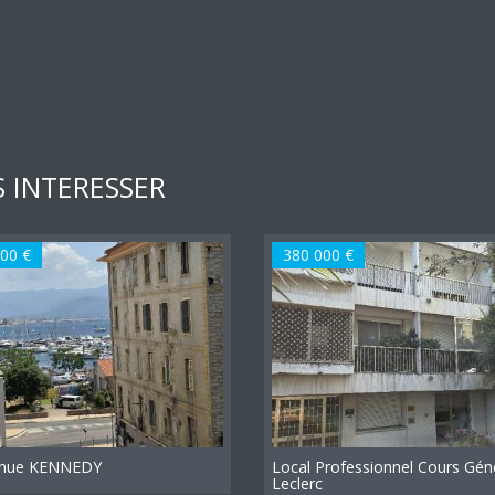
 INTERESSER
00 €
380 000 €
enue KENNEDY
Local Professionnel Cours Gén
Leclerc