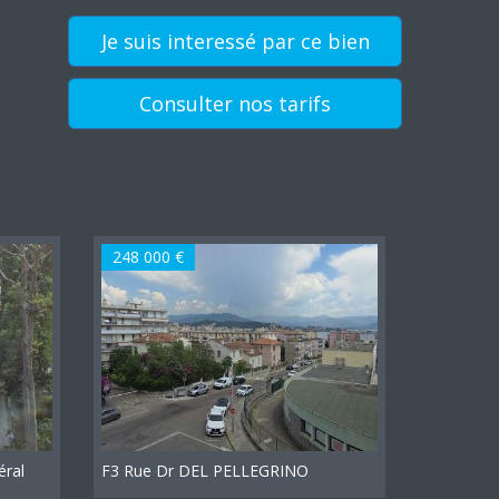
Je suis interessé par ce bien
Consulter nos tarifs
248 000 €
éral
F3 Rue Dr DEL PELLEGRINO