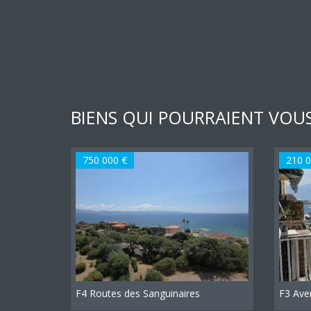
BIENS QUI POURRAIENT VOUS
750 000 €
210 0
F4 Routes des Sanguinaires
F3 Av