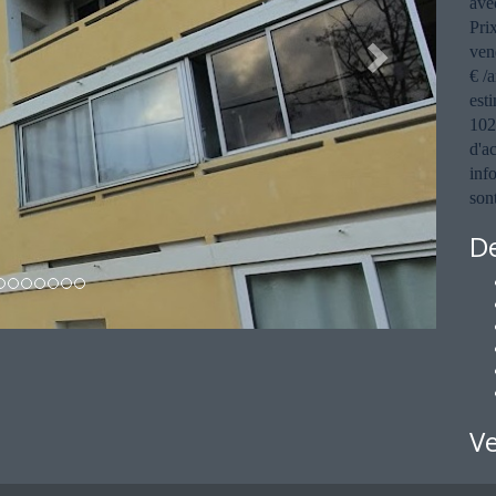
ave
Pri
ven
€ /
est
102
d'a
inf
sont
De
V