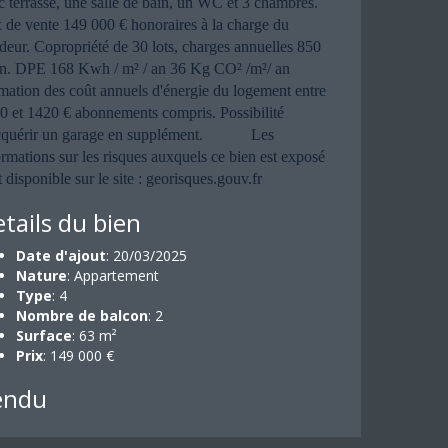
c terrasse, une salle de bain, un WC et 3 chambres.
x de vente 149 000 € honoraires à la charge du
deur. Copropriété de 30 lots, charges annuelles 850
an. DPE 168 Kwh / m² / an 36 Kg CO² /m²/ an
imation des coût annuels d'énergie du logement entre
0 et 1420 € abonnements compris. Possibilité
cquérir un garage en supplément. Les
ormations sur les risques auxquels ce bien est exposé
 disponible sur le site : georisques.gouv.fr
tails du bien
Date d'ajout
: 20/03/2025
Nature
: Appartement
Type
: 4
Nombre de balcon
: 2
Surface
: 63 m²
Prix
: 149 000 €
endu