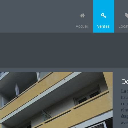
Accueil
Ventes
Loca
De
La 
hau
cop
rén
éta
ave