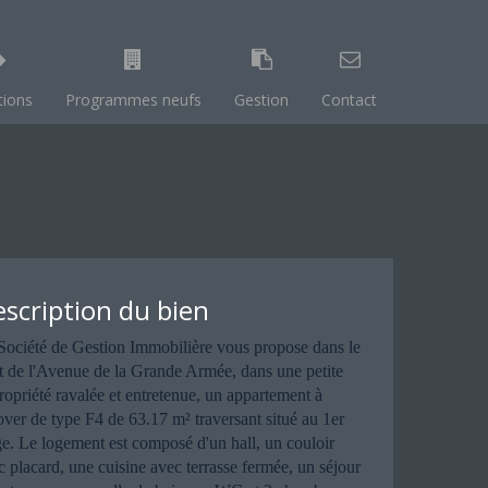
tions
Programmes neufs
Gestion
Contact
scription du bien
Société de Gestion Immobilière vous propose dans le
t de l'Avenue de la Grande Armée, dans une petite
ropriété ravalée et entretenue, un appartement à
over de type F4 de 63.17 m² traversant situé au 1er
ge. Le logement est composé d'un hall, un couloir
c placard, une cuisine avec terrasse fermée, un séjour