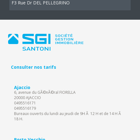
F3 Rue Dr DEL PELLEGRINO
Consulter nos tarifs
Ajaccio
6, avenue du GÃ©nÃ©ral FIORELLA
20000 AJACCIO
0495516171
0495516179
Bureaux ouverts du lundi au jeudi de 9H Ã 12 H et de 14 H Ã
18 H.
Porto Vecchio