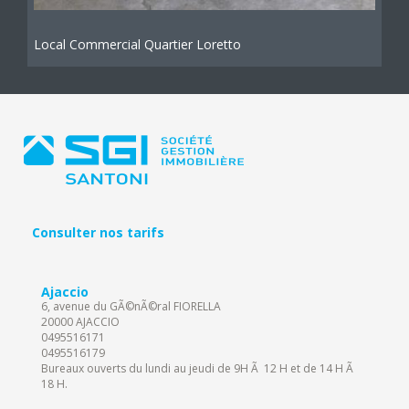
Local Commercial Quartier Loretto
Consulter nos tarifs
Ajaccio
6, avenue du GÃ©nÃ©ral FIORELLA
20000 AJACCIO
0495516171
0495516179
Bureaux ouverts du lundi au jeudi de 9H Ã 12 H et de 14 H Ã
18 H.