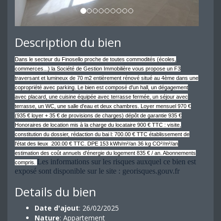
Description du bien
Dans le secteur du Finosello proche de toutes commodités (écoles,
commerces...) la Société de Gestion Immobilière vous propose un F3
traversant et lumineux de 70 m2 entièrement rénové situé au 4ème dans une
copropriété avec parking. Le bien est composé d'un hall, un dégagement
avec placard, une cuisine équipée avec terrasse fermée, un séjour avec
terrasse, un WC, une salle d'eau et deux chambres. Loyer mensuel 970 €
(935 € loyer + 35 € de provisions de charges) dépôt de garantie 935 €
Honoraires de location mis à la charge du locataire 900 € TTC : visite,
constitution du dossier, rédaction du bai l: 700.00 € TTC établissement de
l'état des lieux 200.00 € TTC. DPE 153 kWh/m²/an 36 kg CO²/m²/an
estimation des coût annuels d'énergie du logement 835 € / an. Abonnements
Les informations sur les risques auxquel ce bien est
compris.
exposé sont disponible sur le site : georisques.gouv.fr
Details du bien
Date d'ajout
: 26/02/2025
Nature
: Appartement